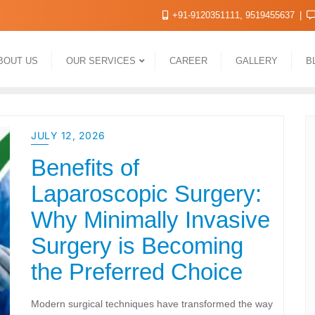
+91-9120351111, 9519455637
BOUT US
OUR SERVICES
CAREER
GALLERY
B
JULY 12, 2026
Benefits of
Laparoscopic Surgery:
Why Minimally Invasive
Surgery is Becoming
the Preferred Choice
Modern surgical techniques have transformed the way