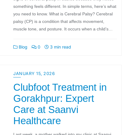
something feels different. In simple terms, here’s what
you need to know. What is Cerebral Palsy? Cerebral
palsy (CP) is a condition that affects movement,
muscle tone, and posture. It occurs when a child’s…
Blog
0
3 min read
JANUARY 15, 2026
Clubfoot Treatment in
Gorakhpur: Expert
Care at Saanvi
Healthcare
Last week, a mother walked into my clinic at Saanvi